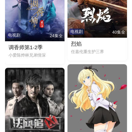
电视剧
40集全
电视剧
24集全
烈焰
调香师第1-2季
任嘉伦重生护三界
小爱陈烨林兄弟情深