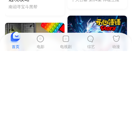
南诏寻宝斗黑帮
首页
电影
电视剧
综艺
动漫
动漫
50集全
动漫
更新中
开心锤锤Story：灵境游戏
小仓鼠大闯关之好伙伴 第3季
锤锤勇闯灵境战斗爽
小仓鼠和伙伴并肩闯关
本站所有视频均由合作方提供，如发现侵权内容，请联系法务邮箱