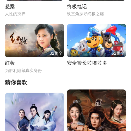
悬案
终极笔记
人性的抉择
铁三角探寻终极之谜
32集全
52集全
红妆
安全警长啦咘啦哆
为胜利隐藏真实身份
猜你喜欢