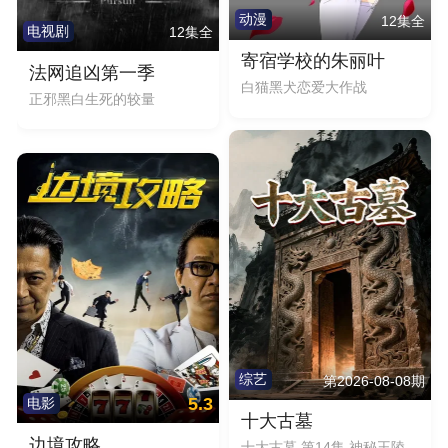
动漫
12集全
电视剧
12集全
寄宿学校的朱丽叶
法网追凶第一季
白猫黑犬恋爱大作战
正邪黑白生死的较量
综艺
第2026-08-08期
5.3
电影
十大古墓
边境攻略
十大古墓 第14集 神秘王陵