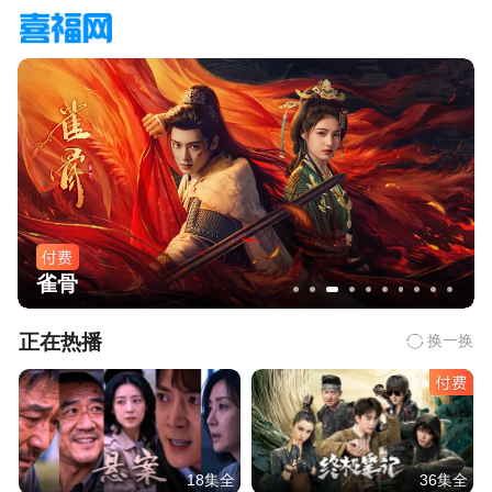
雀骨
正在热播
换一换
18集全
36集全