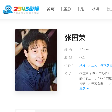
首页
电视剧
电影
动漫
综
张国荣
身 高：
175cm
血 型：
O型
代表作：
风月、
大三元、
侬本多
简 介：
张国荣（1956年9月1
的代表之一 。1977年
同获十大中文金曲、十大劲
更多