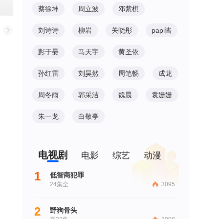
蔡徐坤
周立波
邓紫棋
刘诗诗
柳岩
关晓彤
papi酱
彭于晏
马天宇
黄圣依
孙红雷
刘昊然
周笔畅
成龙
周冬雨
郭采洁
魏晨
袁姗姗
朱一龙
白敬亭
电视剧
电影
综艺
动漫
1
低智商犯罪
24集全
3095
2
野狗骨头