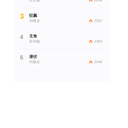
至32集
3008
3
狂飙
39集全
2507
4
主角
至48集
2363
5
潜伏
30集全
2040