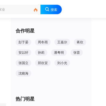

搜索
合作明星
彭于晏
周冬雨
王嘉尔
蒋欣
安以轩
孙莉
潘粤明
张晋
张国立
郑欣宜
刘小光
沈晓海
热门明星