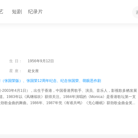
艺
短剧
纪录片
生 日：
1956年9月12日
星 座：
处女座
情（张国荣版）、
张国荣12周年纪念、
纪念张国荣、
萌眼恶作剧
2日-2003年4月1日），出生于香港，中国香港男歌手、演员、音乐人，影视歌多栖发展
出道。1983年以《风继续吹》获得关注。1984年演唱的《Monica》是香港歌坛第一支
歌金曲的舞曲。1986年、1987年凭《有谁共鸣》《无心睡眠》获劲歌金曲金奖...