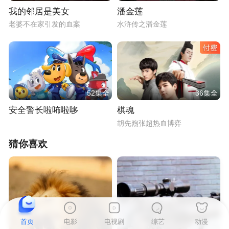
我的邻居是美女
潘金莲
老婆不在家引发的血案
水浒传之潘金莲
52集全
36集全
安全警长啦咘啦哆
棋魂
胡先煦张超热血博弈
猜你喜欢
首页
电影
电视剧
综艺
动漫