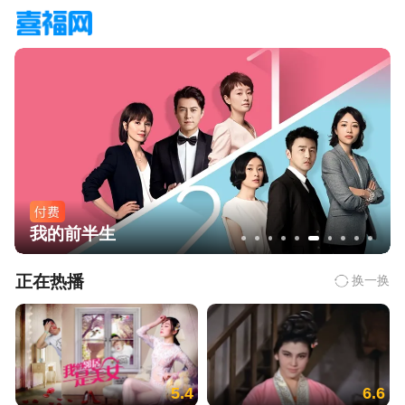
我的前半生
正在热播
换一换
5.4
6.6