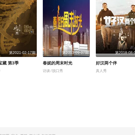
第2021-02-17期
第2013-09-07期
第2018-08-
宝藏 第3季
春妮的周末时光
好汉两个伴
秀
访谈
/
脱口秀
真人秀