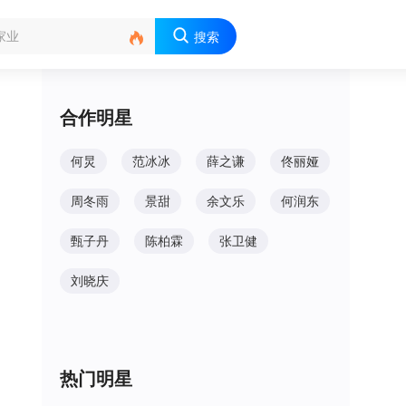

搜索
合作明星
何炅
范冰冰
薛之谦
佟丽娅
周冬雨
景甜
余文乐
何润东
甄子丹
陈柏霖
张卫健
刘晓庆
热门明星