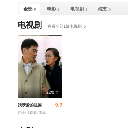
全部
电影
电视剧
综艺
8
2
1
5
电视剧
查看全部1部电视剧
22集全
9.6
我亲爱的祖国
孙强
/
朱媛媛
/
袁立