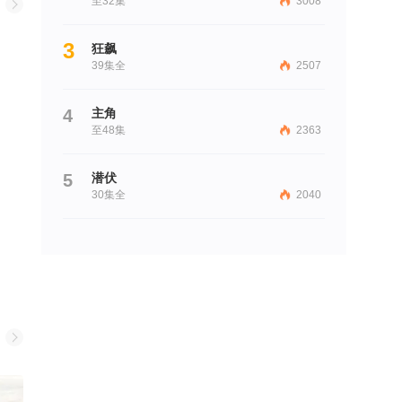
至32集
3008
3
狂飙
39集全
2507
4
主角
至48集
2363
5
潜伏
30集全
2040