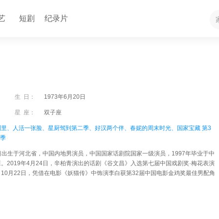
艺
短剧
纪录片
生 日：
1973年6月20日
星 座：
双子座
洲里、
人活一张脸、
星厨驾到第二季、
好汉两个伴、
春妮的周末时光、
国家宝藏 第3
3季
20日出生于河北省，中国内地男演员，中国国家话剧院国家一级演员，1997年毕业于中
。2019年4月24日，辛柏青演出的话剧《谷文昌》入选第七届中国戏剧奖·梅花表演
10月22日，凭借在电影《妖猫传》中饰演李白获第32届中国电影金鸡奖最佳男配角