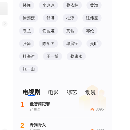
孙俪
李冰冰
蔡依林
黄渤
徐熙媛
舒淇
杜淳
陈伟霆
袁弘
佟丽娅
黄磊
邓伦
张翰
陈学冬
华晨宇
吴昕
杜海涛
王一博
蔡康永
张一山
电视剧
电影
综艺
动漫
1
低智商犯罪
24集全
3095
2
野狗骨头