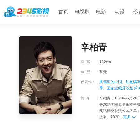
首页
电视剧
电影
动漫
综
辛柏青
身 高：
182cm
血 型：
暂无
代表作：
典籍里的中国、
红色满
季、
国家宝藏升级版 第
简 介：
辛柏青，1973年6月
央戏剧学院表演系本科班
奖话剧类获奖公示名单；
提名。2020...
更多