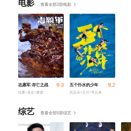
电影
查看全部2部电影
9.3
9.2
志愿军:存亡之战
五个扑水的少年
任重
/
吴京
/
唐曾
代乐乐
/
王川
/
辛云来
综艺
查看全部5部综艺