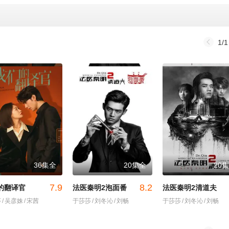
1/1
36集全
20集全
20
7.9
8.2
的翻译官
法医秦明2泡面番
法医秦明2清道夫
莎
/
吴彦姝
/
宋茜
于莎莎
/
刘冬沁
/
刘畅
于莎莎
/
刘冬沁
/
刘畅