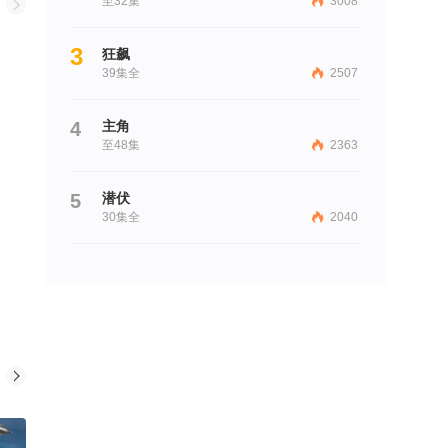
至32集
3008
3
狂飙
39集全
2507
4
主角
至48集
2363
5
潜伏
30集全
2040