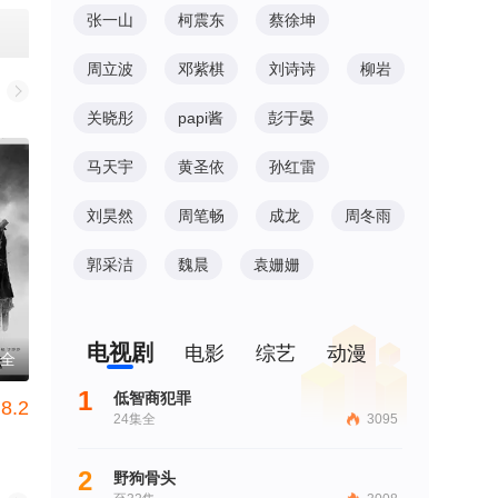
张一山
柯震东
蔡徐坤
周立波
邓紫棋
刘诗诗
柳岩
关晓彤
papi酱
彭于晏
马天宇
黄圣依
孙红雷
刘昊然
周笔畅
成龙
周冬雨
郭采洁
魏晨
袁姗姗
电视剧
电影
综艺
动漫
集全
1
低智商犯罪
8.2
24集全
3095
2
野狗骨头