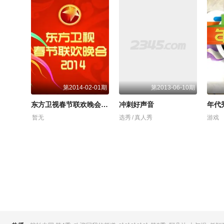
第2014-02-01期
第2013-06-10期
东方卫视春节联欢晚会 2014
冲刺好声音
年代秀
暂无
选秀
/
真人秀
游戏