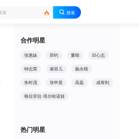

搜索
合作明星
张惠妹
郑钧
董晴
邱心志
钟志荣
谢容儿
杨永晴
欢
朱时茂
张申英
高磊
成宥利
格拉菲拉·塔尔哈诺娃
热门明星