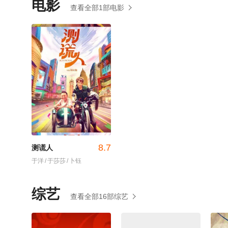
电影
查看全部1部电影
8.7
测谎人
于洋
/
于莎莎
/
卜钰
综艺
查看全部16部综艺