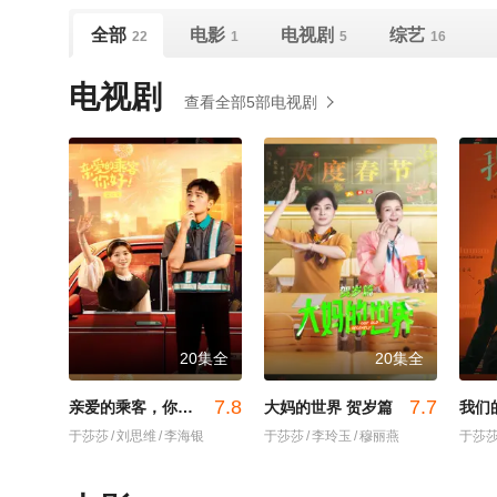
全部
电影
电视剧
综艺
22
1
5
16
电视剧
查看全部5部电视剧
20集全
20集全
7.8
7.7
亲爱的乘客，你好 第二季
大妈的世界 贺岁篇
我们
于莎莎
/
刘思维
/
李海银
于莎莎
/
李玲玉
/
穆丽燕
于莎