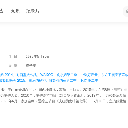
艺
短剧
纪录片
生 日：
1985年5月30日
星 座：
双子座
秀 2014、
对口型大作战、
WAKOO！娱小姐第二季、
冲刺好声音、
东方卫视春节联
联欢晚会 2015、
厨房的秘密、
谁是你的菜第二季、
不装 第二季
30日出生于山东省烟台市，中国内地影视女演员、主持人。2015年，在第8届《综艺》年
力主持人奖。2016年，主持综艺节目《对口型大作战》。2019年，于莎莎参演爱情
2020年6月，参加金鹰卡通综艺节目《疯狂的麦咭第七季》；6月16日，主演的爱情