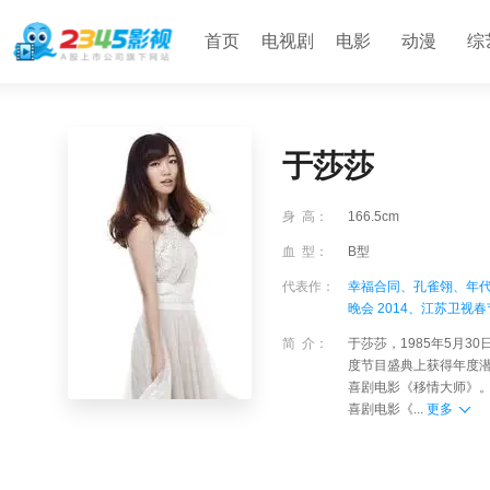
首页
电视剧
电影
动漫
综
于莎莎
身 高：
166.5cm
血 型：
B型
代表作：
幸福合同、
孔雀翎、
年代
晚会 2014、
江苏卫视春节
简 介：
于莎莎，1985年5月
度节目盛典上获得年度潜
喜剧电影《移情大师》。
喜剧电影《...
更多