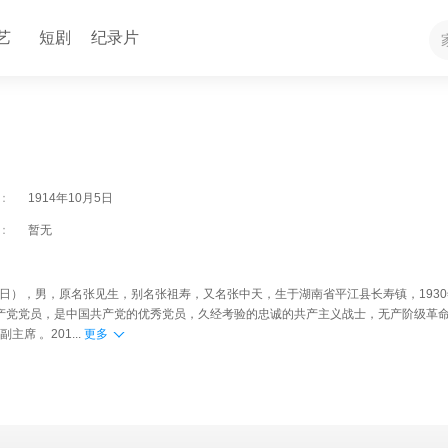
艺
短剧
纪录片
：
1914年10月5日
：
暂无
年9月3日），男，原名张见生，别名张祖寿，又名张中天，生于湖南省平江县长寿镇，193
国共产党党员，是中国共产党的优秀党员，久经考验的忠诚的共产主义战士，无产阶级革
席 。201...
更多