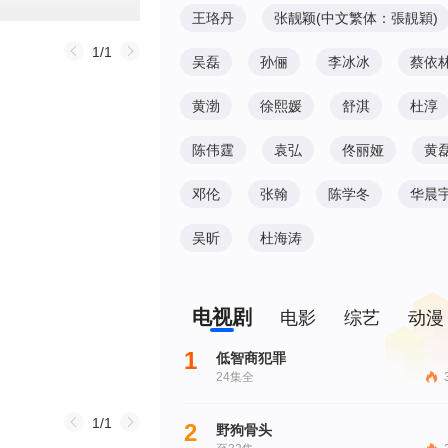
王珞丹
张靓颖(中文繁体：張靚穎)
1/1
吴磊
孙俪
李冰冰
蔡依
黄渤
徐熙媛
舒淇
杜淳
陈伟霆
袁弘
佟丽娅
黄
邓伦
张翰
陈学冬
华晨
吴昕
杜海涛
电视剧
电影
综艺
动漫
1
低智商犯罪
24集全
1/1
2
野狗骨头