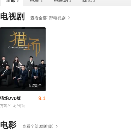
全部
电影
电视剧
综艺
6
3
1
2
电视剧
查看全部1部电视剧
52集全
9.1
猎场DVD版
万茜
/
仁龙
/
何波
电影
查看全部3部电影