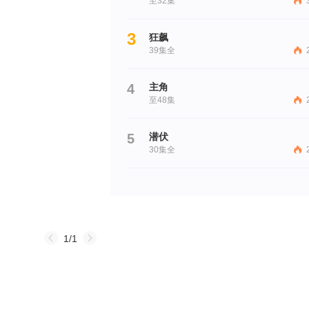
至32集
3
狂飙
39集全
4
主角
至48集
5
潜伏
30集全
1/1