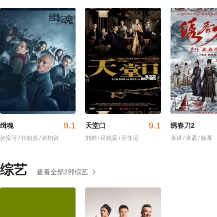
9.1
9.1
缉魂
天堂口
绣春刀2
孙安可
/
张柏嘉
/
张钧甯
刘烨
/
吕晓霖
/
吴任远
张译
/
张震
/
杨幂
综艺
查看全部2部综艺