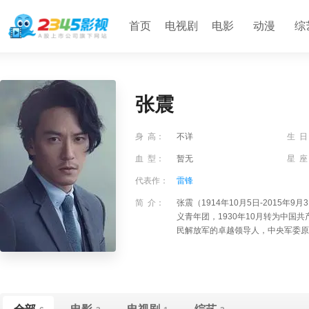
首页
电视剧
电影
动漫
综
张震
身 高：
不详
生 日
血 型：
暂无
星 座
代表作：
雷锋
简 介：
张震（1914年10月5日-2015
义青年团，1930年10月转为中
民解放军的卓越领导人，中央军委原副主