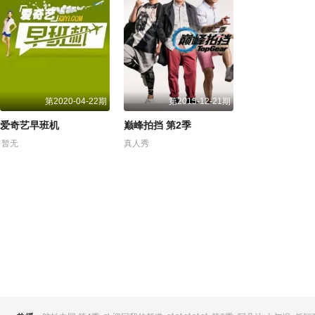
第2020-04-22期
第2015-12-21期
爱奇艺早班机
巅峰拍挡 第2季
暂无
真人秀