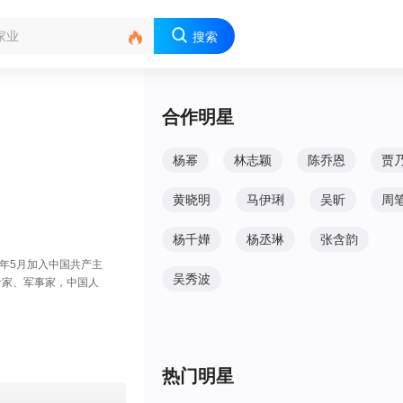

搜索
合作明星
杨幂
林志颖
陈乔恩
贾
黄晓明
马伊琍
吴昕
周
杨千嬅
杨丞琳
张含韵
0年5月加入中国共产主
吴秀波
命家、军事家，中国人
热门明星