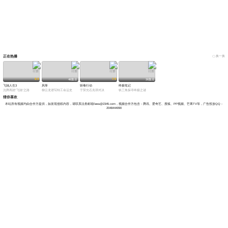
正在热播
换一换
8.9
7.9
46集全
36集全
飞驰人生3
风筝
斩毒行动
终极笔记
沈腾再踏“飞驰”之路
柳云龙谱写特工命运史
于荣光石兆琪对决
铁三角探寻终极之谜
猜你喜欢
本站所有视频均由合作方提供，如发现侵权内容，请联系法务邮箱fawu@2345.com，视频合作方包含：腾讯、爱奇艺、搜狐、PP视频、芒果TV等，广告投放QQ：
2048444090