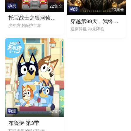
动漫
22集全
动漫
20集全
托宝战士之银河侦探 第5季
穿越第99天，我终于集齐七颗龙珠召唤神龙
少年方图保护世界
逆穿异世 神龙降临
动漫
52集全
布鲁伊 第3季
获奖无数的热门动画