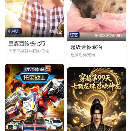
电视剧
33集全
综艺
第2026-08-06期
豆腐西施杨七巧
超级迷你宠物
闫学晶演绎中国好母亲
超级迷你宠物