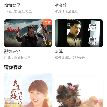
灿如繁星
潘金莲
一往无前 直抵繁星
水浒传之潘金莲
8.8
34集全
烈焰狂沙
暗算
西北戈壁硬核缉毒
柳云龙谱写谍战传奇
猜你喜欢