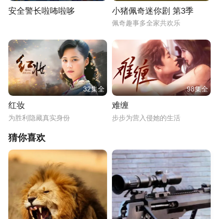
安全警长啦咘啦哆
小猪佩奇迷你剧 第3季
佩奇趣事多全家共欢乐
32集全
98集全
红妆
难缠
为胜利隐藏真实身份
步步为营入侵她的生活
猜你喜欢