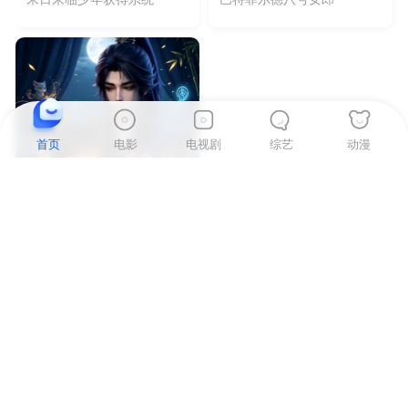
首页
电影
电视剧
综艺
动漫
动漫
电视剧
96集全
6集全
全府灵兽听我令
愤怒的叶河
兽语通天是福星
反恐平息暴乱
本站所有视频均由合作方提供，如发现侵权内容，请联系法务邮箱
10
fawu@2345.com，视频合作方包含：腾讯、爱奇艺、搜狐、PP视