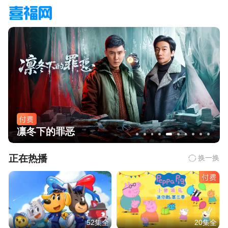
凛冬下的罪恶
正在热播
换一换
52集全
20集全