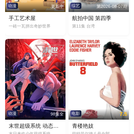
动漫
综艺
更新中
第2026-08-07期
手工艺术屋
航拍中国 第四季
一砖一瓦拼出奇妙世界
第11集 台湾
7.5
动漫
电影
98集全
末世超级系统 动态漫画
青楼艳妓
末日来临少年获得系统
巴特菲尔德八号女郎