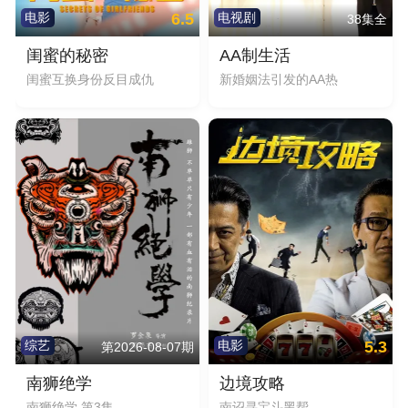
6.5
电影
电视剧
38集全
闺蜜的秘密
AA制生活
闺蜜互换身份反目成仇
新婚姻法引发的AA热
5.3
综艺
电影
第2026-08-07期
南狮绝学
边境攻略
南狮绝学 第3集
南诏寻宝斗黑帮