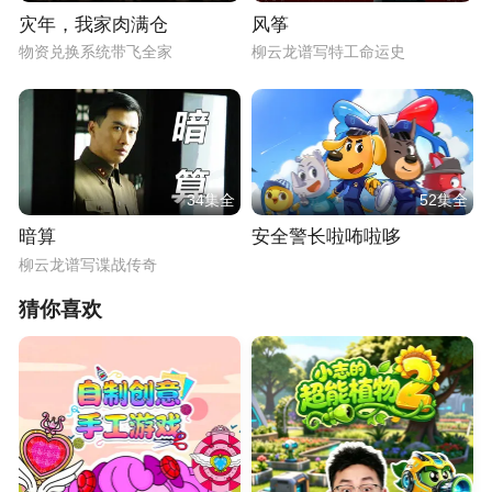
灾年，我家肉满仓
风筝
物资兑换系统带飞全家
柳云龙谱写特工命运史
34集全
52集全
暗算
安全警长啦咘啦哆
柳云龙谱写谍战传奇
猜你喜欢