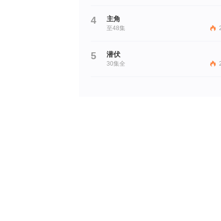
4
主角
至48集
5
潜伏
30集全