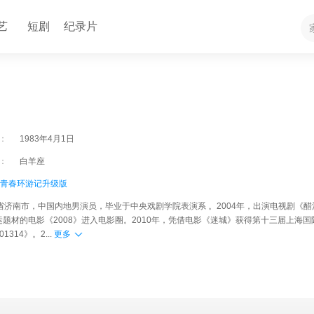
艺
短剧
纪录片
：
1983年4月1日
：
白羊座
青春环游记升级版
东省济南市，中国内地男演员，毕业于中央戏剧学院表演系 。2004年，出演电视剧《
运题材的电影《2008》进入电影圈。2010年，凭借电影《迷城》获得第十三届上海
314》。2...
更多