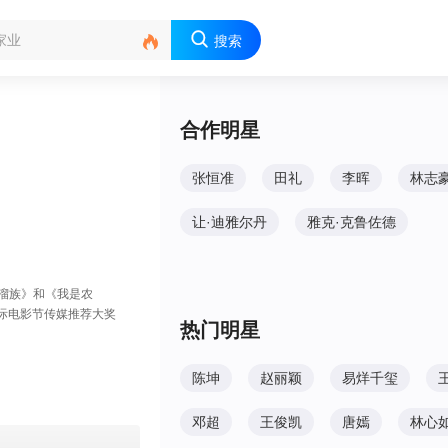

搜索
合作明星
张恒准
田礼
李晖
林志
让·迪雅尔丹
雅克·克鲁佐德
醋溜族》和《我是农
国际电影节传媒推荐大奖
热门明星
陈坤
赵丽颖
易烊千玺
邓超
王俊凯
唐嫣
林心