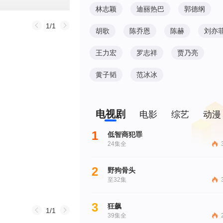
林志颖
迪丽热巴
郭德纲
1/1
胡歌
陈乔恩
陈赫
刘亦
王力宏
罗志祥
贾乃亮
黄子韬
范冰冰
电视剧
电影
综艺
动漫
1
低智商犯罪
24集全
2
野狗骨头
至32集
3
狂飙
1/1
39集全