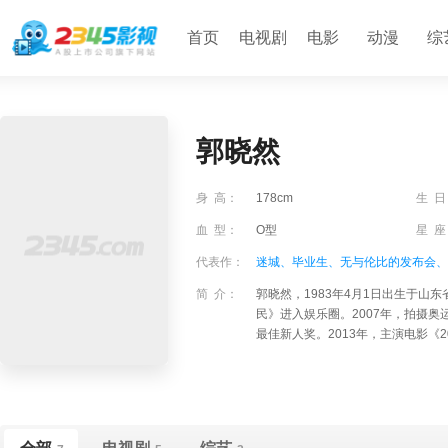
首页
电视剧
电影
动漫
综
郭晓然
身 高：
178cm
生 日
血 型：
O型
星 座
代表作：
迷城、
毕业生、
无与伦比的发布会、
简 介：
郭晓然，1983年4月1日出生于山
民》进入娱乐圈。2007年，拍摄奥
最佳新人奖。2013年，主演电影《201