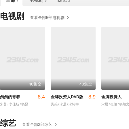
全部
电视剧
综艺
7
5
2
电视剧
查看全部5部电视剧
40集全
40集全
8.4
8.9
匆匆的青春
金牌投资人DVD版
金牌投资人
朱茵
/
李佳航
/
杨昆
吴恙
/
宋晨
/
宋铭宇
宋晨
/
张俪
/
杨旭
综艺
查看全部2部综艺