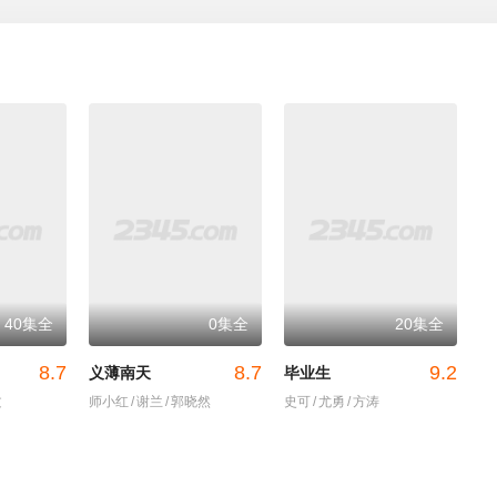
40集全
0集全
20集全
8.7
8.7
9.2
义薄南天
毕业生
文
师小红
/
谢兰
/
郭晓然
史可
/
尤勇
/
方涛