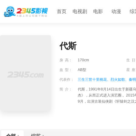
首页
电视剧
电影
动漫
综
代斯
身 高：
170cm
生 日
血 型：
AB型
星 座
代表作：
三生三世十里桃花、
烈火如歌、
秦明
简 介：
代斯，1991年8月14日出生于新
杰》，从而正式进入演艺圈 。201
9月，出演古装仙侠剧《轩辕剑之汉之云》