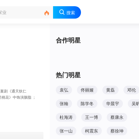

搜索
合作明星
热门明星
袁弘
佟丽娅
黄磊
邓伦
探案剧《通天狄仁
里桃花》中饰演胭脂 ；
张翰
陈学冬
华晨宇
吴
杜海涛
王一博
蔡康永
张一山
柯震东
蔡徐坤