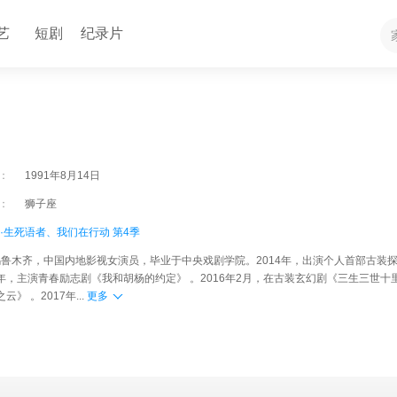
艺
短剧
纪录片
：
1991年8月14日
：
狮子座
·生死语者、
我们在行动 第4季
疆乌鲁木齐，中国内地影视女演员，毕业于中央戏剧学院。2014年，出演个人首部古装
5年，主演青春励志剧《我和胡杨的约定》 。2016年2月，在古装玄幻剧《三生三世十
 。2017年...
更多