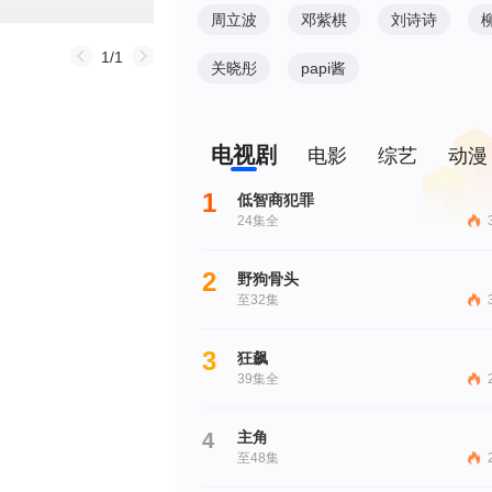
周立波
邓紫棋
刘诗诗
1/1
关晓彤
papi酱
电视剧
电影
综艺
动漫
1
低智商犯罪
24集全
2
野狗骨头
至32集
3
狂飙
39集全
4
主角
至48集