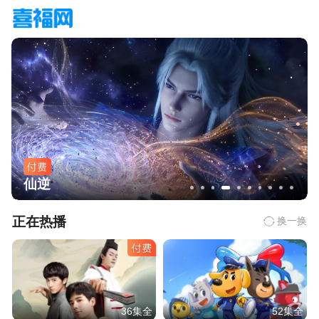
仙逆
正在热播
换一换
36集全
52集全