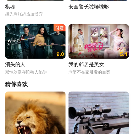
棋魂
安全警长啦咘啦哆
胡先煦张超热血博弈
9.0
5.4
消失的人
我的邻居是美女
郑恺刘浩存陷熟人陷阱
老婆不在家引发的血案
猜你喜欢