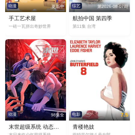
动漫
综艺
更新中
第2026-08-07期
手工艺术屋
航拍中国 第四季
一砖一瓦拼出奇妙世界
第11集 台湾
7.5
动漫
电影
98集全
末世超级系统 动态漫画
青楼艳妓
末日来临少年获得系统
巴特菲尔德八号女郎