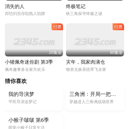
消失的人
终极笔记
郑恺刘浩存陷熟人陷阱
铁三角探寻终极之谜
20集全
80集全
小猪佩奇迷你剧 第3季
灾年，我家肉满仓
佩奇趣事多全家共欢乐
物资兑换系统带飞全家
猜你喜欢
6.5
电影
动漫
200集全
我的导演梦
三角洲：开局一把小刀横扫航天
平民导演追梦记
穿越进入三角洲战场世界
动漫
100集全
小猴子啵啵 第6季
萌宠小猴子日常生活