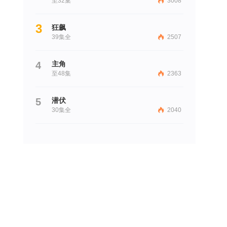
至32集
3008
3
狂飙
39集全
2507
4
主角
至48集
2363
5
潜伏
30集全
2040