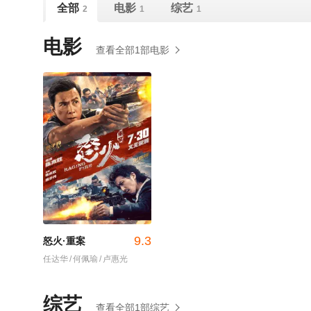
全部
电影
综艺
2
1
1
电影
查看全部1部电影
9.3
怒火·重案
任达华
/
何佩瑜
/
卢惠光
综艺
查看全部1部综艺