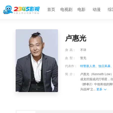
首页
电视剧
电影
动漫
综
卢惠光
身 高：
不详
血 型：
暂无
代表作：
特警新人类、
蚀日风暴
简 介：
卢惠光（Kenneth 
成龙挖掘成武打明星，
《醉拳2》中他将他的脚
兴战神”之...
更多