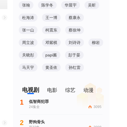
张翰
陈学冬
华晨宇
吴昕
杜海涛
王一博
蔡康永
张一山
柯震东
蔡徐坤
周立波
邓紫棋
刘诗诗
柳岩
关晓彤
papi酱
彭于晏
马天宇
黄圣依
孙红雷
电视剧
电影
综艺
动漫
1
低智商犯罪
24集全
3095
2
野狗骨头