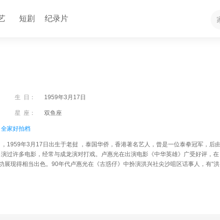
艺
短剧
纪录片
生 日：
1959年3月17日
星 座：
双鱼座
、
全家好拍档
Low），1959年3月17日出生于老挝 ，泰国华侨，香港著名艺人，曾是一位泰拳冠军，后
出演过许多电影，经常与成龙演对打戏。卢惠光在出演电影《中华英雄》广受好评，在
功展现得相当出色。90年代卢惠光在《古惑仔》中扮演洪兴社尖沙咀区话事人，有“洪