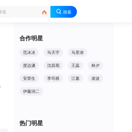

搜索
合作明星
范冰冰
马天宇
马景涛
渡边谦
沈昌珉
王蕊
林夕
安荣生
李司棋
江蕙
凌波
由
伊藤润二
热门明星