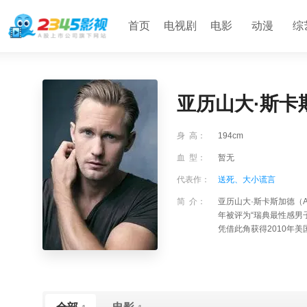
首页
电视剧
电影
动漫
综
亚历山大·斯卡
身 高：
194cm
血 型：
暂无
代表作：
送死、
大小谎言
简 介：
亚历山大·斯卡斯加德（Ale
年被评为“瑞典最性感男子
凭借此角获得2010年美