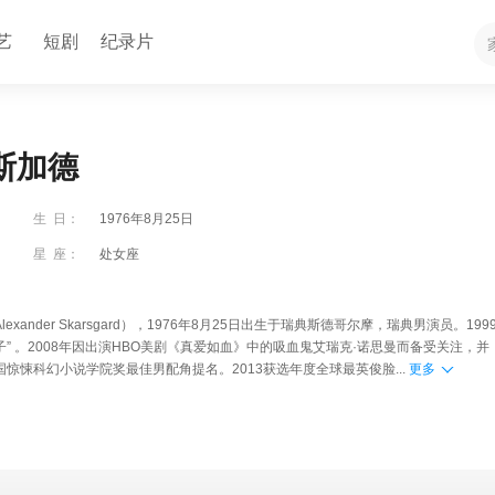
艺
短剧
纪录片
斯加德
生 日：
1976年8月25日
星 座：
处女座
xander Skarsgard），1976年8月25日出生于瑞典斯德哥尔摩，瑞典男演员。199
” 。2008年因出演HBO美剧《真爱如血》中的吸血鬼艾瑞克·诺思曼而备受关注，并
国惊悚科幻小说学院奖最佳男配角提名。2013获选年度全球最英俊脸...
更多