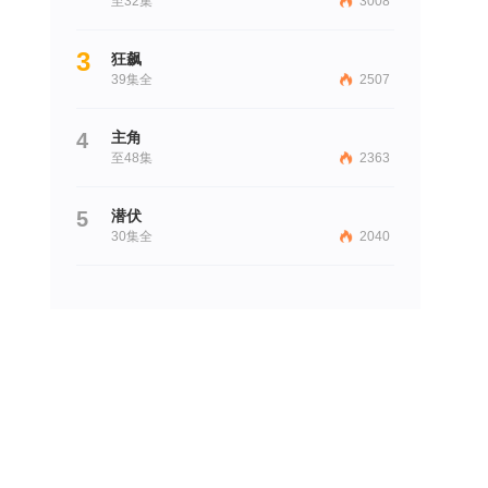
至32集
3008
3
狂飙
39集全
2507
4
主角
至48集
2363
5
潜伏
30集全
2040