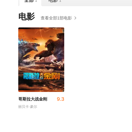
全部
电影
1
1
电影
查看全部1部电影
9.3
哥斯拉大战金刚
丽贝卡·豪尔
/
亚历山大·斯卡斯加德
/
兰斯·莱迪克