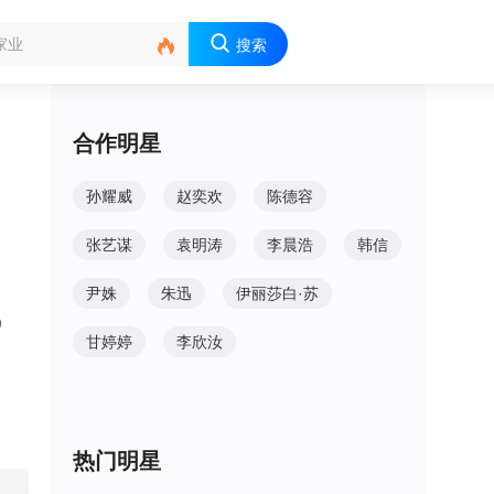

搜索
合作明星
孙耀威
赵奕欢
陈德容
张艺谋
袁明涛
李晨浩
韩信
尹姝
朱迅
伊丽莎白·苏
9
甘婷婷
李欣汝
热门明星