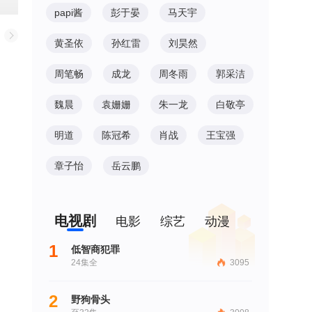
papi酱
彭于晏
马天宇
黄圣依
孙红雷
刘昊然
周笔畅
成龙
周冬雨
郭采洁
魏晨
袁姗姗
朱一龙
白敬亭
明道
陈冠希
肖战
王宝强
章子怡
岳云鹏
电视剧
电影
综艺
动漫
1
低智商犯罪
24集全
3095
2
野狗骨头