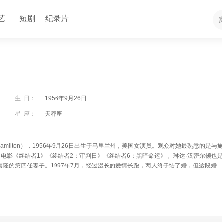
艺
短剧
纪录片
生 日：
1956年9月26日
星 座：
天秤座
 Hamilton），1956年9月26日出生于马里兰州，美国女演员。观众对她最熟悉的是与
电影《终结者1》《终结者2：审判日》《终结者6：黑暗命运》 。琳达·汉密尔顿也
梅隆的第四任妻子。1997年7月，经过漫长的爱情长跑，两人终于结了婚，但这段婚...