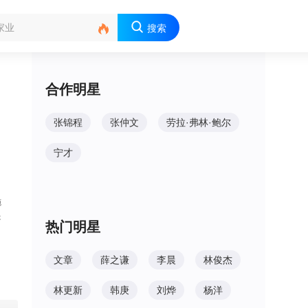

搜索
合作明星
张锦程
张仲文
劳拉·弗林·鲍尔
宁才
施
是
热门明星
文章
薛之谦
李晨
林俊杰
林更新
韩庚
刘烨
杨洋