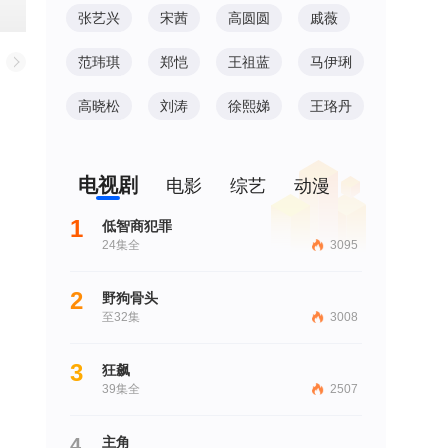
张艺兴
宋茜
高圆圆
戚薇
范玮琪
郑恺
王祖蓝
马伊琍
高晓松
刘涛
徐熙娣
王珞丹
电视剧
电影
综艺
动漫
1
低智商犯罪
24集全
3095
2
野狗骨头
至32集
3008
3
狂飙
39集全
2507
4
主角