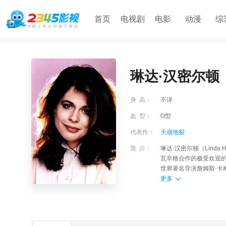
首页
电视剧
电影
动漫
综
琳达·汉密尔顿
身 高：
不详
血 型：
O型
代表作：
天崩地裂
简 介：
琳达·汉密尔顿（Linda
瓦辛格合作的极受欢迎的
世界著名导演詹姆斯·卡
更多