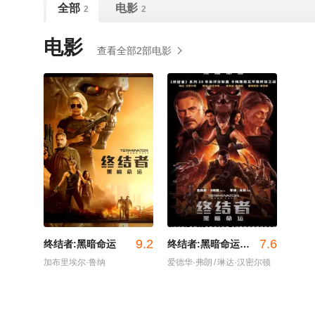
全部
电影
2
2
电影
查看全部2部电影
9.2
7.6
终结者:黑暗命运
终结者:黑暗命运 普通话版
加布里埃尔·鲁纳
爱德华·弗朗
/
琳达·汉密尔顿
/
史蒂芬·克里
/
阿诺·施瓦辛格
/
娜塔利娅·雷耶斯