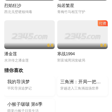
烈焰狂沙
灿若繁星
西北戈壁硬核缉毒
青梅竹马相互守护
6.6
8.6
潘金莲
寒战1994
水浒传之潘金莲
郭富城周润发破局
猜你喜欢
6.5
电影
动漫
200集全
我的导演梦
三角洲：开局一把小刀横扫航天
平民导演追梦记
穿越进入三角洲战场世界
动漫
100集全
小猴子啵啵 第6季
萌宠小猴子日常生活