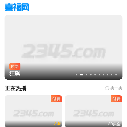
狂飙
正在热播
换一换
7.9
80集全