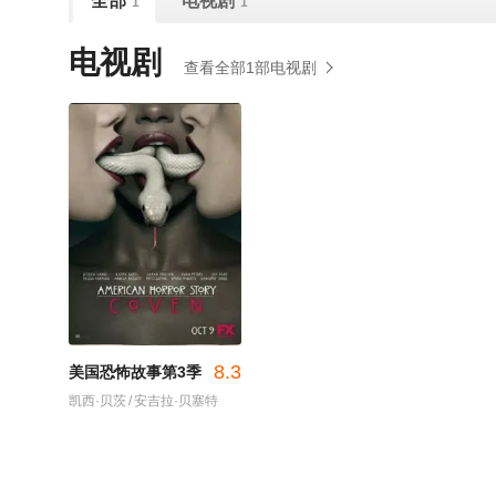
全部
电视剧
1
1
电视剧
查看全部1部电视剧
8.3
美国恐怖故事第3季
凯西·贝茨
/
安吉拉·贝塞特
/
杰西卡·兰格