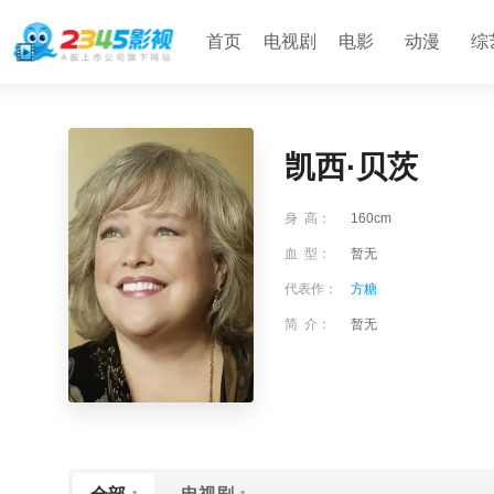
首页
电视剧
电影
动漫
综
凯西·贝茨
身 高：
160cm
血 型：
暂无
代表作：
方糖
简 介：
暂无