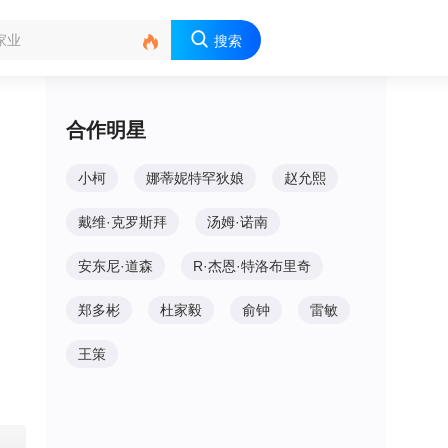

搜索
合作明星
小柯
娜蒂妮特罕狄娘
赵允熙
戴维·克罗斯拜
汤姆·诺南
安东尼·道森
R·杰恩·特洛布里奇
郑多彬
杜家毅
俞钟
雷敏
王策