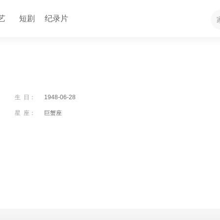
艺
短剧
纪录片
生 日：
1948-06-28
星 座：
巨蟹座