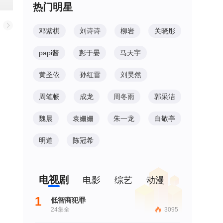
热门明星
邓紫棋
刘诗诗
柳岩
关晓彤
papi酱
彭于晏
马天宇
黄圣依
孙红雷
刘昊然
周笔畅
成龙
周冬雨
郭采洁
魏晨
袁姗姗
朱一龙
白敬亭
明道
陈冠希
电视剧
电影
综艺
动漫
1
低智商犯罪
24集全
3095