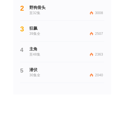
2
野狗骨头
至32集
3008
3
狂飙
39集全
2507
4
主角
至48集
2363
5
潜伏
30集全
2040