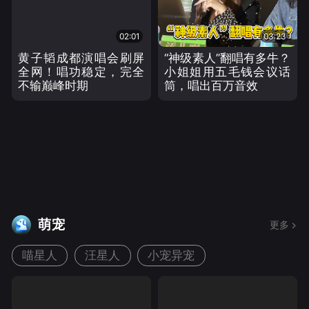
02:01
03:23
黄子韬成都演唱会刷屏
“神级素人”翻唱有多牛？
全网！唱功稳定，完全
小姐姐用五毛钱会议话
不输巅峰时期
筒，唱出百万音效
萌宠
更多
喵星人
汪星人
小宠异宠