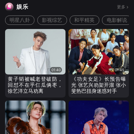
娱乐
更多
明星八卦
影视综艺
和平精英
电影解说
01:40
01:45
黄子韬被喊老登破防，
《功夫女足》长预告曝
回怼不在乎仨瓜俩枣，
光 张艺兴劝架开溜 张小
徐艺洋立马劝离
斐热巴扭身迷惑对手