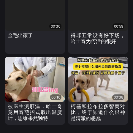
00:30
00:59
金毛出家了
得罪五常没有好下场，
哈士奇为何活的很好
06:10
00:38
被医生测肛温，哈士奇
柯基和拉布拉多智商对
竟用奇葩招式取出温度
比，终于知道什么眼神
计，思维果然独特
是清澈的愚蠢