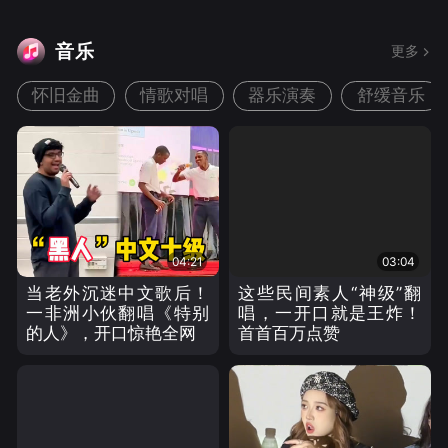
音乐
更多
怀旧金曲
情歌对唱
器乐演奏
舒缓音乐
04:21
03:04
当老外沉迷中文歌后！
这些民间素人“神级”翻
一非洲小伙翻唱《特别
唱，一开口就是王炸！
的人》，开口惊艳全网
首首百万点赞