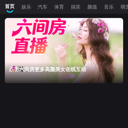
首页
娱乐
汽车
体育
搞笑
颜值
音乐
萌
点击六间房更多高颜美女在线互动