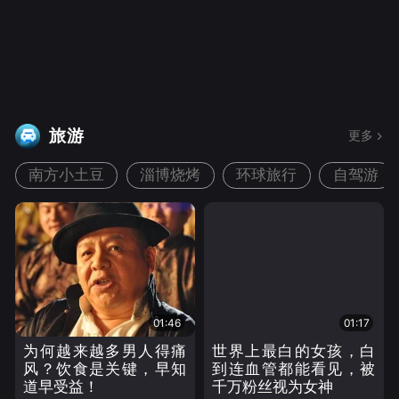
旅游
更多
南方小土豆
淄博烧烤
环球旅行
自驾游
01:46
01:17
为何越来越多男人得痛
世界上最白的女孩，白
风？饮食是关键，早知
到连血管都能看见，被
道早受益！
千万粉丝视为女神