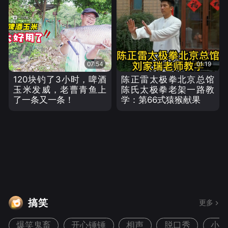
07:54
01:19
120块钓了3小时，啤酒
陈正雷太极拳北京总馆
玉米发威，老曹青鱼上
陈氏太极拳老架一路教
了一条又一条！
学：第66式猿猴献果
搞笑
更多
爆笑鬼畜
开心锤锤
相声
脱口秀
小品