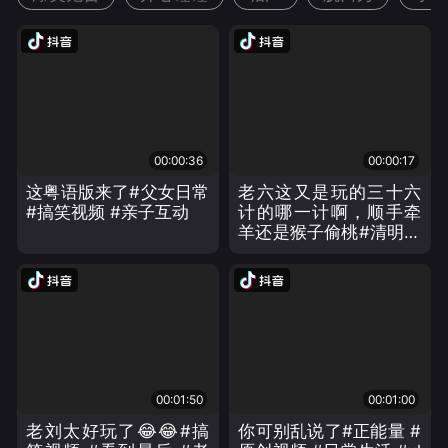
00:00:36
00:00:17
这粤语版来了#父女日常
老六这又是玩的三十六
#搞笑视频 #亲子互动
计的哪一计啊，顺手牵
羊还是猴子偷桃#清明上
河园金国大将军 #清明
上河园互动 #金国将军
#搞笑视频
00:01:50
00:01:00
老刘太好玩了😂😂#搞
你可别乱说了#正能量 #