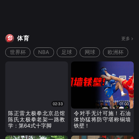
体育
更多
世界杯
足球
网球
欧洲杯
NBA
02:33
01:00
陈正雷太极拳北京总馆
令对手无计可施！石油
陈氏太极拳老架一路教
体协猛将防守堪称铜墙
学：第64式十字脚
铁壁！