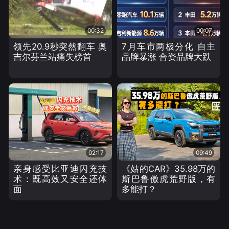
00:32
00:07
领先20.9秒突然翻车 奥
7月车市两极分化 自主
吉尔芬兰站痛失榜首
品牌暴涨 合资品牌大跌
02:17
09:49
亲身感受比亚迪闪充技
《姑的CAR》35.98万的
术：既高效又安全还体
斯巴鲁傲虎荒野版，有
面
多能打？