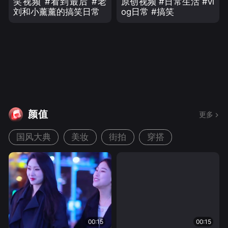
笑视频 #看到最后 #老
原创视频 #日常生活 #vl
刘和小薰薰的搞笑日常
og日常 #搞笑
颜值
更多
国风大典
美妆
街拍
穿搭
00:15
00:15