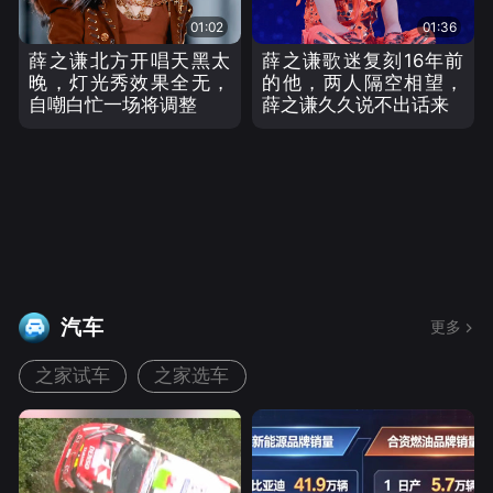
01:02
01:36
薛之谦北方开唱天黑太
薛之谦歌迷复刻16年前
晚，灯光秀效果全无，
的他，两人隔空相望，
自嘲白忙一场将调整
薛之谦久久说不出话来
汽车
更多
之家试车
之家选车